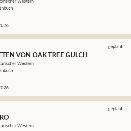
orischer Western
enbuch
2026
geplant
TTEN VON OAK TREE GULCH
orischer Western
enbuch
2026
geplant
ERO
orischer Western