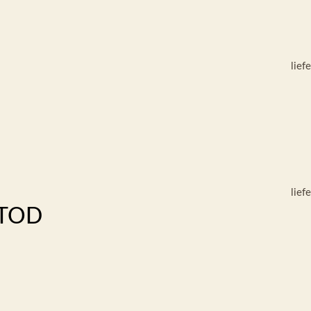
lief
lief
 TOD