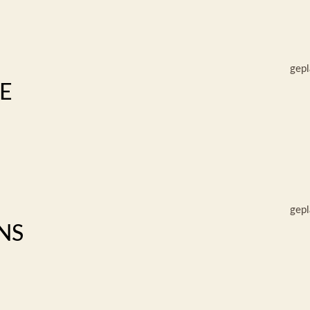
gepl
E
gepl
NS