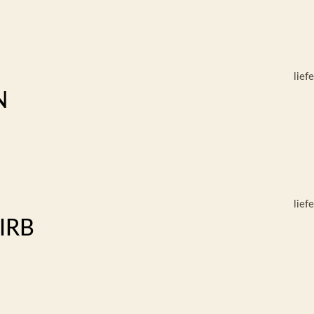
lief
N
lief
IRB