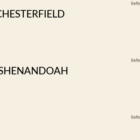
lief
CHESTERFIELD
lief
 SHENANDOAH
lief