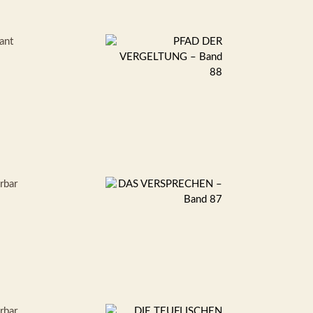
ant
erbar
erbar