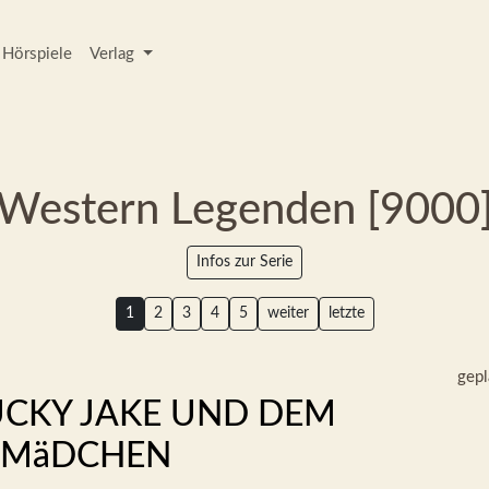
Hörspiele
Verlag
Western Legenden [9000
Infos zur Serie
1
2
3
4
5
weiter
letzte
gepl
UCKY JAKE UND DEM
RMäDCHEN