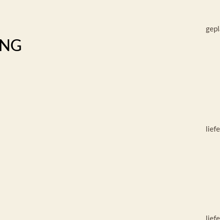
gepl
UNG
lief
lief