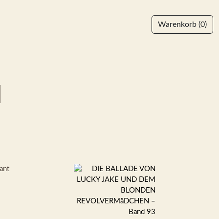
Warenkorb
(0)
]
ant