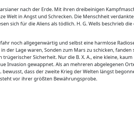
Marsianer nach der Erde. Mit ihren dreibeinigen Kampfmasc
nze Welt in Angst und Schrecken. Die Menschheit verdankte
esen sich für die Aliens als tödlich. H. G. Wells beschrieb d
efahr noch allgegenwärtig und selbst eine harmlose Radi
 in der Lage waren, Sonden zum Mars zu schicken, fanden s
n trügerischer Sicherheit. Nur die B. X. A., eine kleine, kau
ue Invasion gewappnet. Als an mehreren abgelegenen Orte
. bewusst, dass der zweite Krieg der Welten längst begonn
 steht vor ihrer größten Bewährungsprobe.