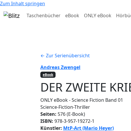
Zum Inhalt springen
Taschenbücher
eBook
ONLY eBook
Hörbü
← Zur Serienübersicht
Andreas Zwengel
eBook
DER ZWEITE KR
ONLY eBook - Science Fiction
Band 01
Science-Fiction-Thriller
Seiten:
576 (E-Book)
ISBN:
978-3-957-19272-1
Künstler:
MtP-Art (Mario Heyer)