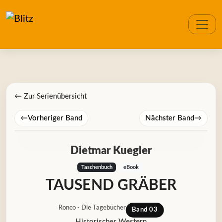
← Zur Serienübersicht
←
Vorheriger Band
Nächster Band
→
Dietmar Kuegler
Taschenbuch
eBook
TAUSEND GRÄBER
Ronco - Die Tagebücher
Band 03
Historischer Western