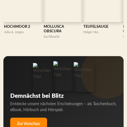
HOCHMOOR 2
MOLLUSCA
TEUFELSAUGE
D
OBSCURA
CA
Julia A. Jorges
Holger Vos
Ina Elbracht
G. 
Demnächst bei Blitz
Entdecke unsere nächsten Erscheinungen – als Taschenbuch,
eBook, Hörbuch und Hörspiel.
Zur Vorschau