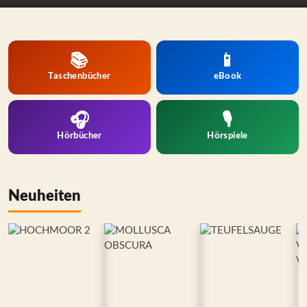
📚
📱
Taschenbücher
eBook
🎧
🎙️
Hörbücher
Hörspiele
Neuheiten