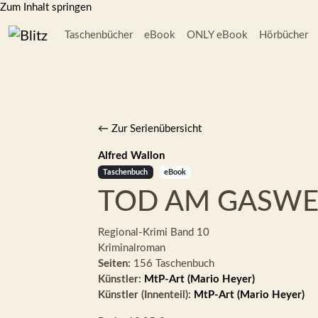
Zum Inhalt springen
Taschenbücher
eBook
ONLY eBook
Hörbücher
← Zur Serienübersicht
Alfred Wallon
Taschenbuch
eBook
TOD AM GASW
Regional-Krimi
Band 10
Kriminalroman
Seiten:
156 Taschenbuch
Künstler:
MtP-Art (Mario Heyer)
Künstler (Innenteil):
MtP-Art (Mario Heyer)