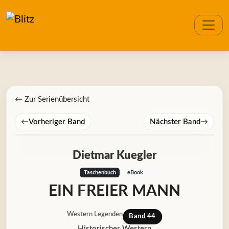
← Zur Serienübersicht
←
Vorheriger Band
Nächster Band
→
Dietmar Kuegler
Taschenbuch
eBook
EIN FREIER MANN
Western Legenden
Band 44
Historischer Western