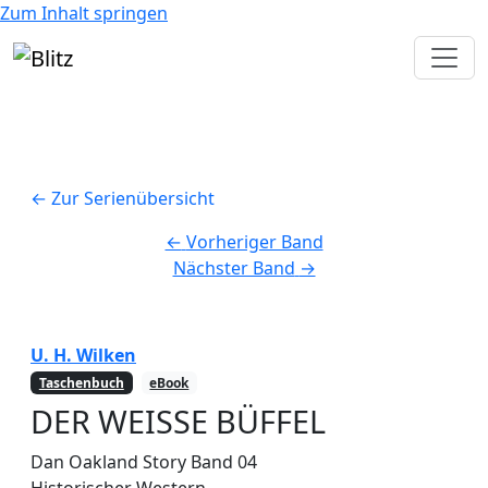
Zum Inhalt springen
← Zur Serienübersicht
←
Vorheriger Band
Nächster Band
→
U. H. Wilken
Taschenbuch
eBook
DER WEISSE BÜFFEL
Dan Oakland Story
Band 04
Historischer Western