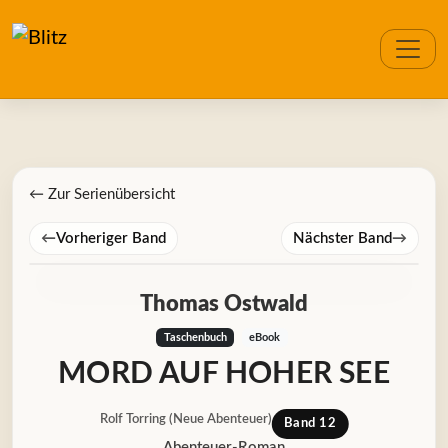
← Zur Serienübersicht
←
Vorheriger Band
Nächster Band
→
Thomas Ostwald
Taschenbuch
eBook
MORD AUF HOHER SEE
Rolf Torring (Neue Abenteuer)
Band 12
Abenteuer-Roman