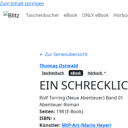
Zum Inhalt springen
Taschenbücher
eBook
ONLY eBook
Hörbü
← Zur Serienübersicht
Thomas Ostwald
Taschenbuch
eBook
Hörbuch
EIN SCHRECKLI
Rolf Torring (Neue Abenteuer)
Band 01
Abenteuer-Roman
Seiten:
198 (E-Book)
ISBN:
x
Künstler:
MtP-Art (Mario Heyer)