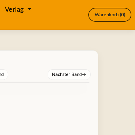
e
Verlag
Warenkorb
(0)
nd
Nächster Band
→