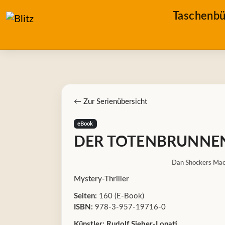
Taschenbü
← Zur Serienübersicht
eBook
DER TOTENBRUNNE
Dan Shockers Ma
Mystery-Thriller
Seiten:
160 (E-Book)
ISBN:
978-3-957-19716-0
Künstler:
Rudolf Sieber-Lonati