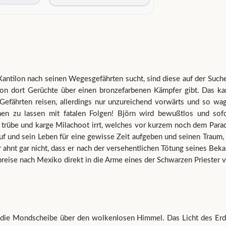
tilon nach seinen Wegesgefährten sucht, sind diese auf der Suche
von dort Gerüchte über einen bronzefarbenen Kämpfer gibt. Das kan
Gefährten reisen, allerdings nur unzureichend vorwärts und so w
en zu lassen mit fatalen Folgen! Björn wird bewußtlos und sof
trübe und karge Milachoot irrt, welches vor kurzem noch dem Paradie
f und sein Leben für eine gewisse Zeit aufgeben und seinen Traum,
r ahnt gar nicht, dass er nach der versehentlichen Tötung seines Bek
breise nach Mexiko direkt in die Arme eines der Schwarzen Priester v
e die Mondscheibe über den wolkenlosen Himmel. Das Licht des Erdt