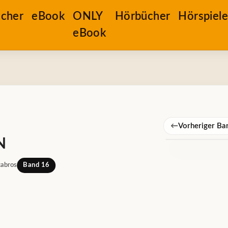
cher
eBook
ONLY
Hörbücher
Hörspiel
eBook
←
Vorheriger Ba
N
cabros
Band 16