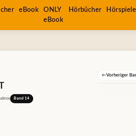
cher
eBook
ONLY
Hörbücher
Hörspiel
eBook
←
Vorheriger Ba
T
cabros
Band 14