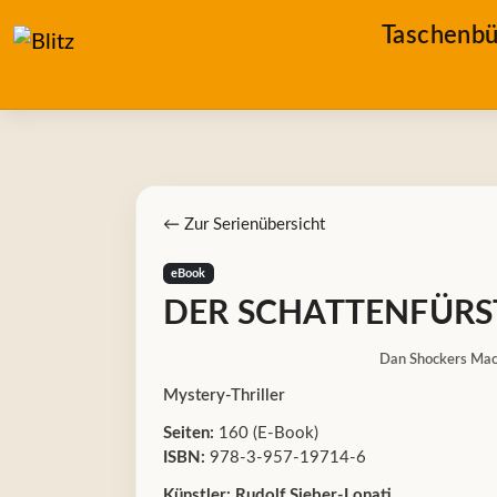
Taschenbü
← Zur Serienübersicht
eBook
DER SCHATTENFÜRS
Dan Shockers Ma
Mystery-Thriller
Seiten:
160 (E-Book)
ISBN:
978-3-957-19714-6
Künstler:
Rudolf Sieber-Lonati