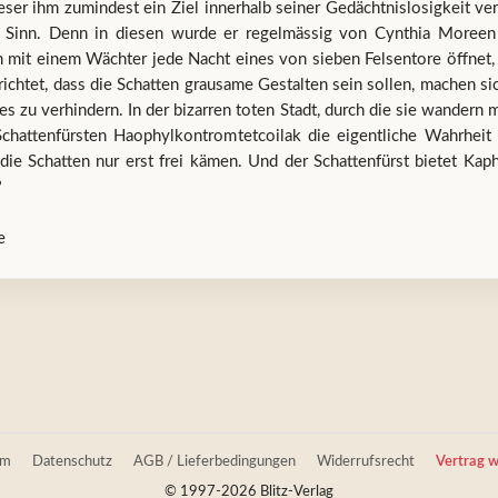
eser ihm zumindest ein Ziel innerhalb seiner Gedächtnislosigkeit 
n Sinn. Denn in diesen wurde er regelmässig von Cynthia Moreen 
 mit einem Wächter jede Nacht eines von sieben Felsentore öffnet, d
ichtet, dass die Schatten grausame Gestalten sein sollen, machen s
es zu verhindern. In der bizarren toten Stadt, durch die sie wandern 
hattenfürsten Haophylkontromtetcoilak die eigentliche Wahrheit 
die Schatten nur erst frei kämen. Und der Schattenfürst bietet Ka
?
e
um
Datenschutz
AGB / Lieferbedingungen
Widerrufsrecht
Vertrag w
© 1997-2026 Blitz-Verlag