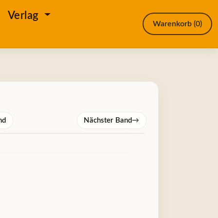
e
Verlag
Warenkorb
(0)
nd
Nächster Band
→