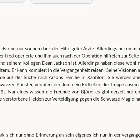
dstone nur soeben dank der Hilfe guter Ärzte. Allerdings bekommt e
r Fred operierte und ihm auch nach der Operation hilfreich zur Seite 
 seinem Kollegen Dean Jackson ist. Allerdings haben diese wohl ni
tern. Er kann komplett in die Vergangenheit reisen! Seine Visionen 
de auf der Suche nach Arsons Familie in Xantilon. Sie werden ab
rzen Priester, verraten, der durch ein Erdbeben die Truppe auseinan
eßt. Nur eines wissen die Freunde von Björn: es gibt derzeit nur e
e verstorbene Helden zur Verteidigung gegen die Schwarze Magie nac
 sich nur ohne Erinnerung an sein eigenes Ich nun in der vergangen