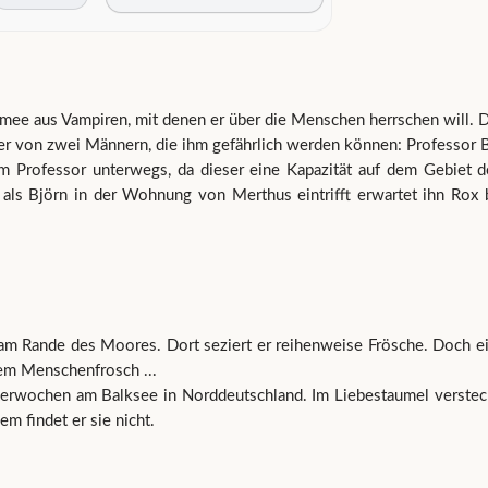
mee aus Vampiren, mit denen er über die Menschen herrschen will. D
rt er von zwei Männern, die ihm gefährlich werden können: Professor
m Professor unterwegs, da dieser eine Kapazität auf dem Gebiet der
 Björn in der Wohnung von Merthus eintrifft erwartet ihn Rox be
 am Rande des Moores. Dort seziert er reihenweise Frösche. Doch ei
em Menschenfrosch ...
itterwochen am Balksee in Norddeutschland. Im Liebestaumel versteck
em findet er sie nicht.