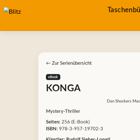
Taschenbü
← Zur Serienübersicht
eBook
KONGA
Dan Shockers Ma
Mystery-Thriller
Seiten:
256 (E-Book)
ISBN:
978-3-957-19702-3
Künstler:
Rudolf Sieber-Lonati