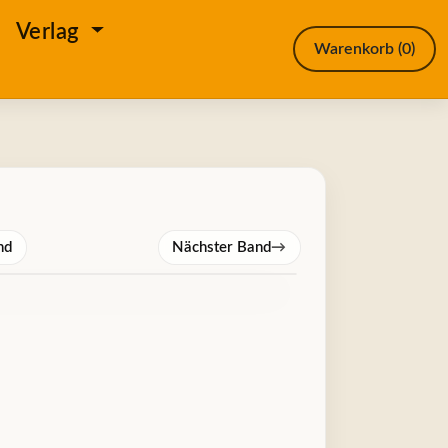
e
Verlag
Warenkorb
(0)
nd
Nächster Band
→