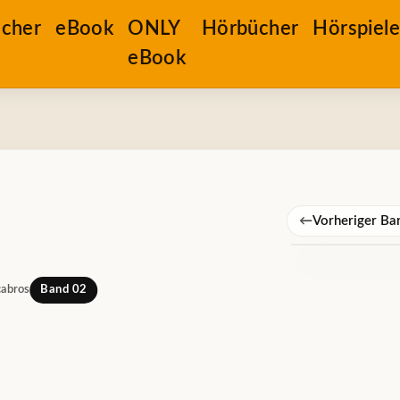
cher
eBook
ONLY
Hörbücher
Hörspiel
eBook
←
Vorheriger Ba
cabros
Band 02