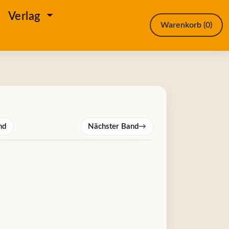
e
Verlag
Warenkorb
(0)
nd
Nächster Band
→