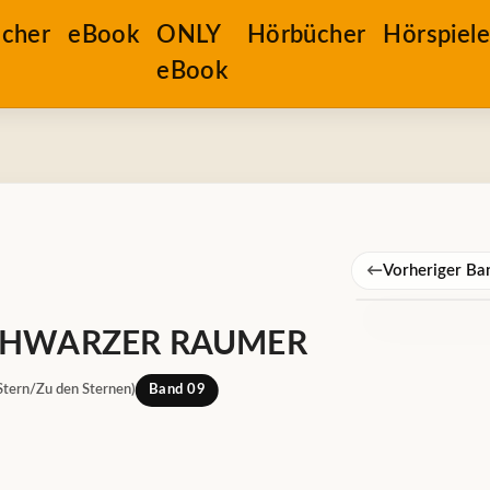
cher
eBook
ONLY
Hörbücher
Hörspiel
eBook
←
Vorheriger Ba
HWARZER RAUMER
Stern/Zu den Sternen)
Band 09