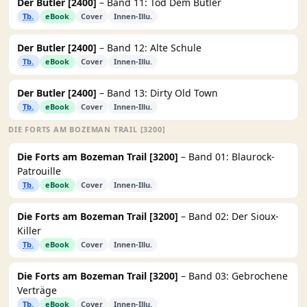
Der Butler [2400]
– Band 11: Tod Dem Butler
Tb.
eBook
Cover
Innen-Illu.
Der Butler [2400]
– Band 12: Alte Schule
Tb.
eBook
Cover
Innen-Illu.
Der Butler [2400]
– Band 13: Dirty Old Town
Tb.
eBook
Cover
Innen-Illu.
DIE FORTS AM BOZEMAN TRAIL [3200]
Die Forts am Bozeman Trail [3200]
– Band 01: Blaurock-
Patrouille
Tb.
eBook
Cover
Innen-Illu.
Die Forts am Bozeman Trail [3200]
– Band 02: Der Sioux-
Killer
Tb.
eBook
Cover
Innen-Illu.
Die Forts am Bozeman Trail [3200]
– Band 03: Gebrochene
Verträge
Tb.
eBook
Cover
Innen-Illu.