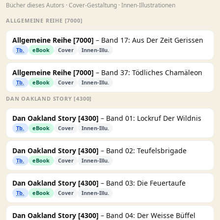
Bücher dieses Autors · Cover-Gestaltung · Innen-Illustrationen
ALLGEMEINE REIHE [7000]
Allgemeine Reihe [7000]
– Band 17: Aus Der Zeit Gerissen
Tb.
eBook
Cover
Innen-Illu.
Allgemeine Reihe [7000]
– Band 37: Tödliches Chamäleon
Tb.
eBook
Cover
Innen-Illu.
DAN OAKLAND STORY [4300]
Dan Oakland Story [4300]
– Band 01: Lockruf Der Wildnis
Tb.
eBook
Cover
Innen-Illu.
Dan Oakland Story [4300]
– Band 02: Teufelsbrigade
Tb.
eBook
Cover
Innen-Illu.
Dan Oakland Story [4300]
– Band 03: Die Feuertaufe
Tb.
eBook
Cover
Innen-Illu.
Dan Oakland Story [4300]
– Band 04: Der Weisse Büffel