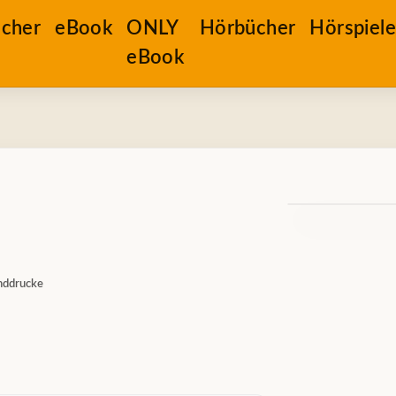
cher
eBook
ONLY
Hörbücher
Hörspiel
eBook
nddrucke