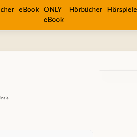
cher
eBook
ONLY
Hörbücher
Hörspiel
eBook
inale