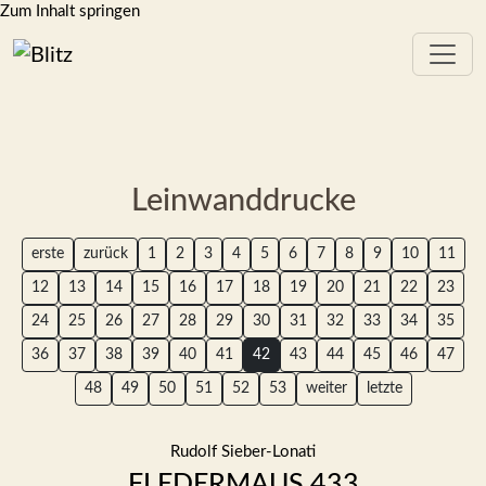
Zum Inhalt springen
Leinwanddrucke
erste
zurück
1
2
3
4
5
6
7
8
9
10
11
12
13
14
15
16
17
18
19
20
21
22
23
24
25
26
27
28
29
30
31
32
33
34
35
36
37
38
39
40
41
42
43
44
45
46
47
48
49
50
51
52
53
weiter
letzte
Rudolf Sieber-Lonati
FLEDERMAUS 433