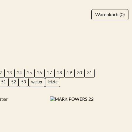
Warenkorb
(0)
2
23
24
25
26
27
28
29
30
31
51
52
53
weiter
letzte
erbar