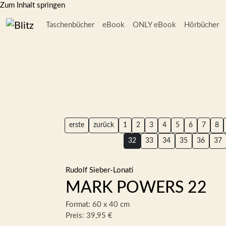
Zum Inhalt springen
Taschenbücher
eBook
ONLY eBook
Hörbücher
erste
zurück
1
2
3
4
5
6
7
8
32
33
34
35
36
37
Rudolf Sieber-Lonati
MARK POWERS 22
Format: 60 x 40 cm
Preis: 39,95 €