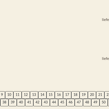
lief
lief
9
10
11
12
13
14
15
16
17
18
19
20
21
2
38
39
40
41
42
43
44
45
46
47
48
49
50