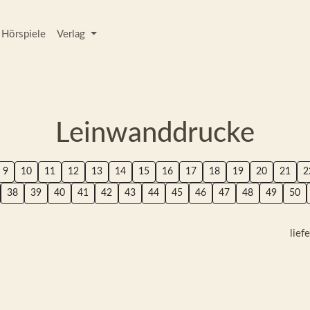
Hörspiele
Verlag
Leinwanddrucke
9
10
11
12
13
14
15
16
17
18
19
20
21
2
38
39
40
41
42
43
44
45
46
47
48
49
50
lief