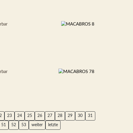
erbar
erbar
2
23
24
25
26
27
28
29
30
31
51
52
53
weiter
letzte